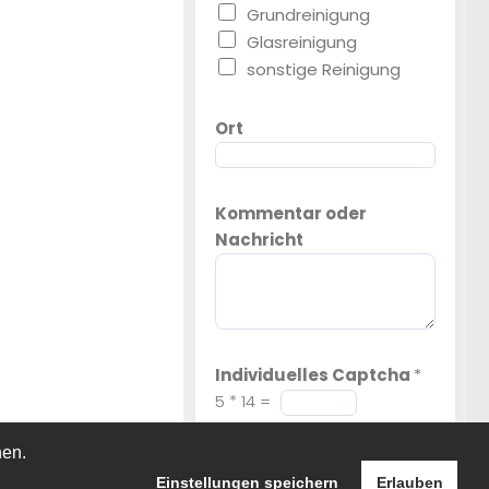
Grundreinigung
Glasreinigung
sonstige Reinigung
Ort
Kommentar oder
Nachricht
Individuelles Captcha
*
5
*
14
=
Wir müssen uns vor dem
Missbrauch. Aus diesem Grund
hen.
bitten wir darum, diese kleine
Aufgabe zu lösen.
Einstellungen speichern
Erlauben